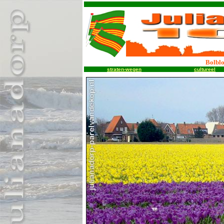
.
Bolbl
straten-wegen
cultureel