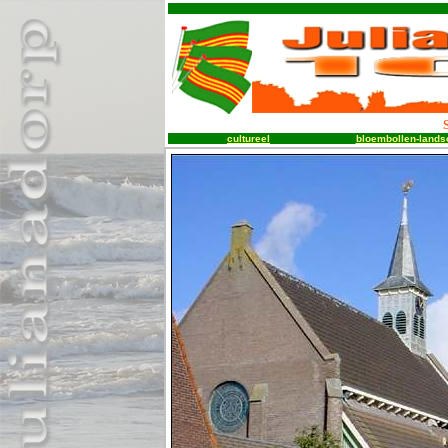
.
cultureel
bloembollen-lands