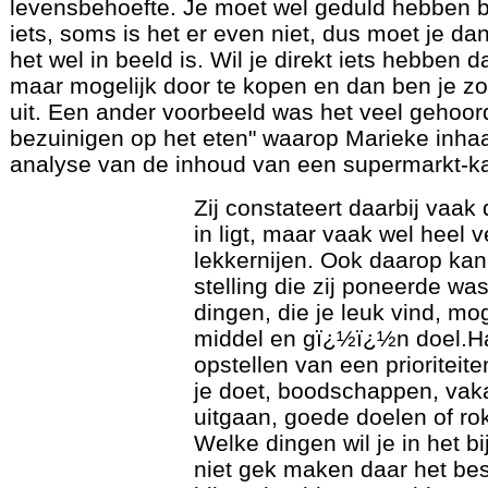
levensbehoefte. Je moet wel geduld hebben bi
iets, soms is het er even niet, dus moet je dan
het wel in beeld is. Wil je direkt iets hebben d
maar mogelijk door te kopen en dan ben je z
uit. Een ander voorbeeld was het veel gehoorde
bezuinigen op het eten" waarop Marieke inha
analyse van de inhoud van een supermarkt-ka
Zij constateert daarbij vaak
in ligt, maar vaak wel heel 
lekkernijen. Ook daarop kan
stelling die zij poneerde w
dingen, die je leuk vind, mo
middel en gï¿½ï¿½n doel.Haa
opstellen van een prioriteiten
je doet, boodschappen, vakan
uitgaan, goede doelen of rok
Welke dingen wil je in het b
niet gek maken daar het bes