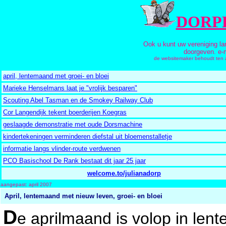
DORP
Ook u kunt uw vereniging l
doorgeven. e-
de websitemaker behoudt ten all
april, lentemaand met groei- en bloei
Marieke Henselmans laat je "vrolijk besparen"
Scouting Abel Tasman en de Smokey Railway Club
Cor Langendijk tekent boerderijen Koegras
geslaagde demonstratie met oude Dorsmachine
kindertekeningen verminderen diefstal uit bloemenstalletje
informatie langs vlinder-route verdwenen
PCO Basischool De Rank bestaat dit jaar 25 jaar
welcome.to/julianadorp
aangepast: april 2007
April, lentemaand met nieuw leven, groei- en bloei
D
e aprilmaand is volop in lent