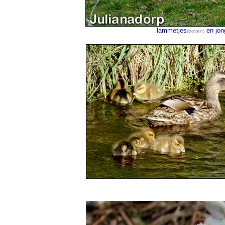
lammetjes
en jon
(boven)