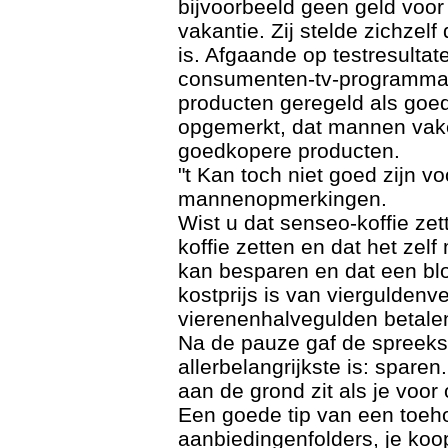
bijvoorbeeld geen geld voor
vakantie. Zij stelde zichzel
is. Afgaande op testresult
consumenten-tv-programma's 
producten geregeld als goed
opgemerkt, dat mannen vaker
goedkopere producten.
"t Kan toch niet goed zijn voo
mannenopmerkingen.
Wist u dat senseo-koffie zet
koffie zetten en dat het zel
kan besparen en dat een blo
kostprijs is van vierguldenve
vierenenhalvegulden betale
Na de pauze gaf de spreeks
allerbelangrijkste is: sparen
aan de grond zit als je voo
Een goede tip van een toeh
aanbiedingenfolders, je koopt