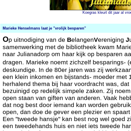
Koegras kleurt dit jaar al v
Marieke Henselmans laat je "vrolijk besparen"
O
p uitnodiging van de
B
elangen
V
ereniging
J
samenwerking met de bibliotheek kwam Mar
naar Julianadorp om haar kijk op besparen aa
dragen.
Marieke noemt zichzelf besparings- (
deskundige. In de 80er jaren was zij werkzaa
een klein inkomen en bijstands- moeder met 
herhalend thema bij haar voordracht was, dat
bezuinigd op redelijk simpele zaken. Zij noem
open staan van giften van anderen. Vaak heb
dat nog best door iemand kan worden gebruikt
open, dan doe de gever een plezier en spaart 
Een "tweede hansje" kan best nog wel goed z
een tweedehands huis en niet iets tweede han