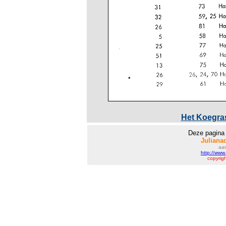
Het Koegras
Deze pagina 
Juliana
aan
http://www
copyrigh