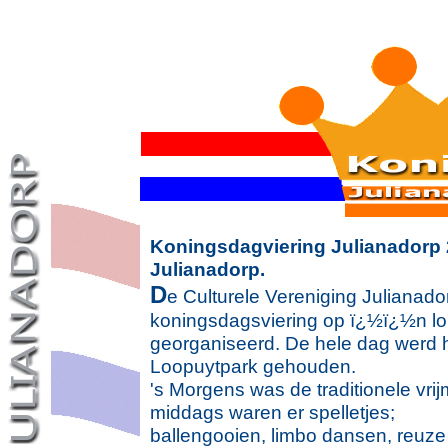
Koningsdagviering Julianadorp 
Julianadorp.
D
e Culturele Vereniging Julianador
koningsdagsviering op ï¿½ï¿½n lo
georganiseerd. De hele dag werd 
Loopuytpark gehouden.
's Morgens was de traditionele vrij
middags waren er spelletjes;
ballengooien, limbo dansen, reuze