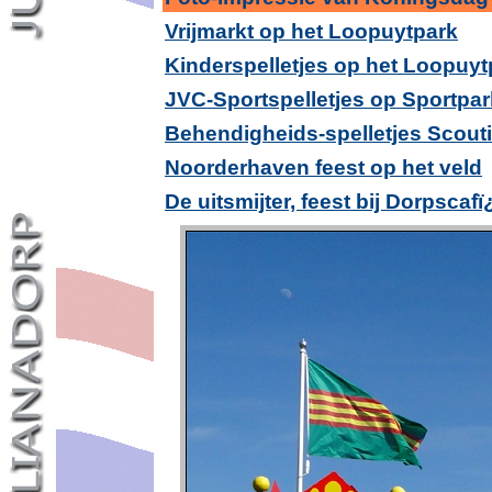
Vrijmarkt op het Loopuytpark
Kinderspelletjes op het Loopuyt
JVC-Sportspelletjes op Sportpar
Behendigheids-spelletjes Scout
Noorderhaven feest op het veld
De uitsmijter, feest bij Dorpsca