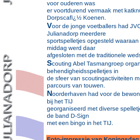
voor ouderen was
er voortdurend vermaak met katkn
Dorpscafï¿½ Koenen.
V
oor de jonge voetballers had JV
Julianadorp meerdere
sportspelletjes opgesteld waara
middag werd daar
afgesloten met de traditionele weds
S
couting Abel Tasmangroep orga
behendigheidsspelletjes in
de sfeer van scoutingactiviteiten 
parcours van touwen.
N
oorderhaven had voor de bewone
bij het TIJ
georganiseerd met diverse spelletj
de band D-Sign
met een bingo in het TIJ.
.
Foto-impressie van Koningsdag