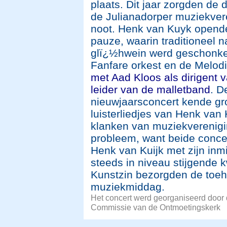
plaats. Dit jaar zorgden de
de Julianadorper muziekver
noot. Henk van Kuyk opende
pauze, waarin traditioneel n
glï¿½hwein werd geschonken
Fanfare orkest en de Melod
met Aad Kloos als dirigent 
leider van de malletband
. D
nieuwjaarsconcert kende gr
luisterliedjes van Henk van
klanken van muziekverenigi
probleem, want beide conc
Henk van Kuijk met zijn inm
steeds in niveau stijgende 
Kunstzin bezorgden de toe
muziekmiddag.
Het concert werd georganiseerd door
Commissie van de Ontmoetingskerk