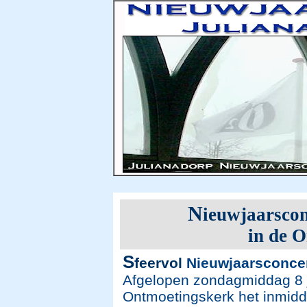
N
ieuwjaarsco
in de 
S
feervol
Nieuwjaarsconce
Afgelopen zondagmiddag 8 ja
Ontmoetingskerk het inmidde