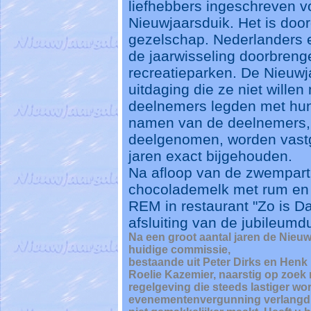
liefhebbers ingeschreven v
Nieuwjaarsduik. Het is doo
gezelschap. Nederlanders 
de jaarwisseling doorbreng
recreatieparken. De Nieuwj
uitdaging die ze niet wille
deelnemers legden met hun
namen van de deelnemers,
deelgenomen, worden vastg
jaren exact bijgehouden.
Na afloop van de zwemparti
chocolademelk met rum en 
REM in restaurant "Zo is Da
afsluiting van de jubileumd
Na een groot aantal jaren de Nieu
huidige commissie,
bestaande uit Peter Dirks en Henk
Roelie Kazemier, naarstig op zoek 
regelgeving die steeds lastiger w
evenementenvergunning verlangd, 